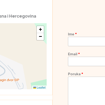
sna i Hercegovina
+
Ime
−
Email
Poruka
Leaflet