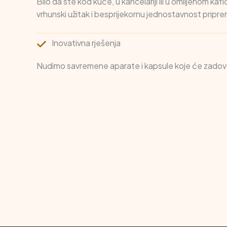
Bilo da ste kod kuće, u kancelariji ili u omiljenom ka
vrhunski užitak i besprijekornu jednostavnost pripr
Inovativna rješenja
Nudimo savremene aparate i kapsule koje će zadovol