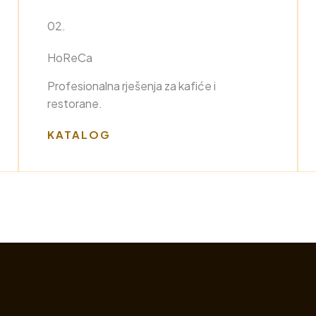
02.
HoReCa
Profesionalna rješenja za kafiće i
restorane.
KATALOG