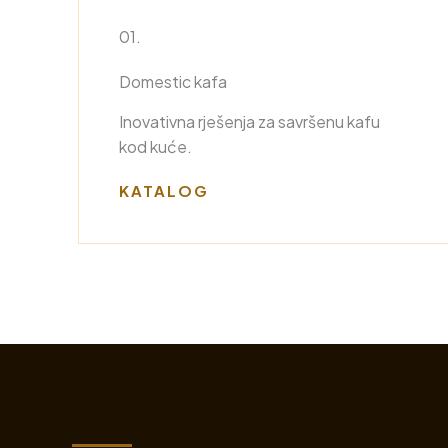
01.
Domestic kafa
Inovativna rješenja za savršenu kafu
kod kuće.
KATALOG