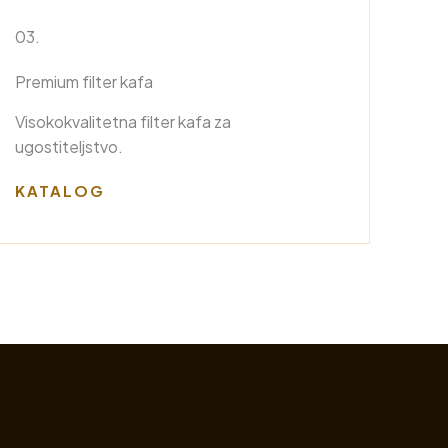
03.
Premium filter kafa
Visokokvalitetna filter kafa za
ugostiteljstvo.
KATALOG