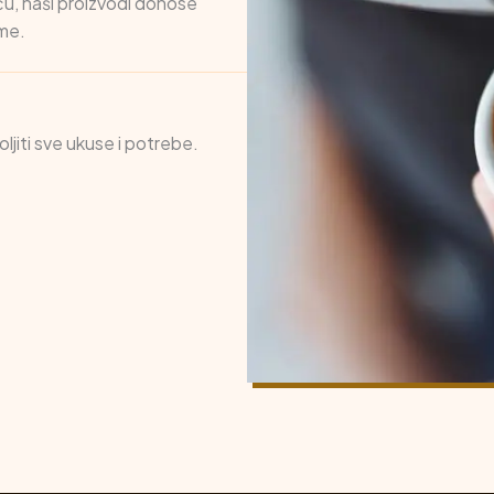
fiću, naši proizvodi donose
eme.
jiti sve ukuse i potrebe.